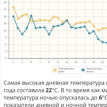
24
21
18
15
12
9
6
3
0
1
3
5
7
9
11
13
15
17
19
21
Температура
Температура
днем
ночью
Самая высокая дневная температура 
года составила
22
°С. В то время как
температура ночью опускалась до
6
°
показатели дневной и ночной темпер