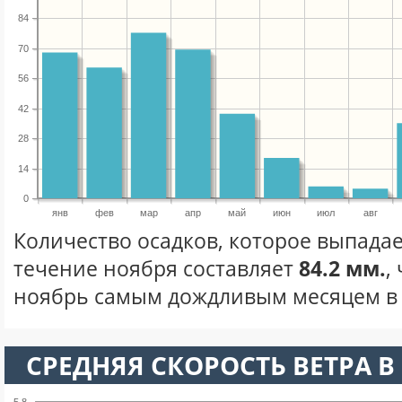
84
70
56
42
28
14
0
янв
фев
мар
апр
май
июн
июл
авг
Количество осадков, которое выпадае
течение ноября составляет
84.2 мм.
,
ноябрь самым дождливым месяцем в 
СРЕДНЯЯ СКОРОСТЬ ВЕТРА В 