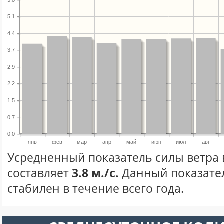
5.8
5.1
4.4
3.7
2.9
2.2
1.5
0.7
0.0
янв
фев
мар
апр
май
июн
июл
авг
Усредненный показатель силы ветра 
составляет
3.8 м./с.
Данный показате
стабилен в течение всего года.