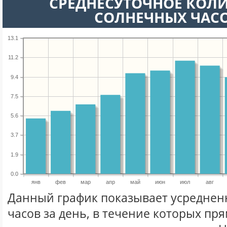
СРЕДНЕСУТОЧНОЕ КОЛ
СОЛНЕЧНЫХ ЧАС
13.1
11.2
9.4
7.5
5.6
3.7
1.9
0.0
янв
фев
мар
апр
май
июн
июл
авг
Данный график показывает усреднен
часов за день, в течение которых п