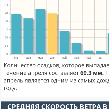
84
70
56
42
28
14
0
янв
фев
мар
апр
май
июн
июл
авг
Количество осадков, которое выпадае
течение апреля составляет
69.3 мм.
Т
апрель является одним из самых дож
году.
СРЕДНЯЯ СКОРОСТЬ ВЕТРА В 