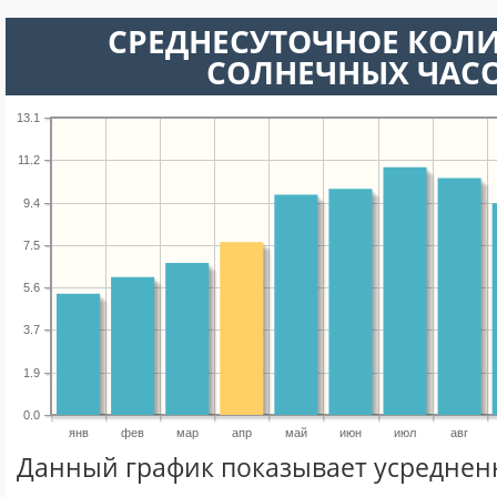
СРЕДНЕСУТОЧНОЕ КОЛ
СОЛНЕЧНЫХ ЧАС
13.1
11.2
9.4
7.5
5.6
3.7
1.9
0.0
янв
фев
мар
апр
май
июн
июл
авг
Данный график показывает усреднен