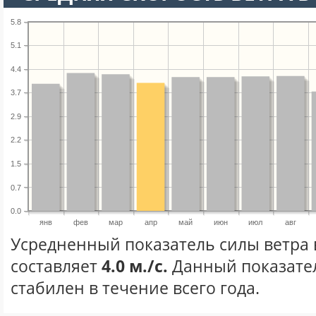
5.8
5.1
4.4
3.7
2.9
2.2
1.5
0.7
0.0
янв
фев
мар
апр
май
июн
июл
авг
Усредненный показатель силы ветра 
составляет
4.0 м./с.
Данный показате
стабилен в течение всего года.