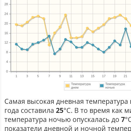
28
24
20
16
12
8
4
0
1
3
5
7
9
11
13
15
17
19
21
Температура
Температура
днем
ночью
Самая высокая дневная температура 
года составила
25
°С. В то время как
температура ночью опускалась до
7
°
показатели дневной и ночной темпер