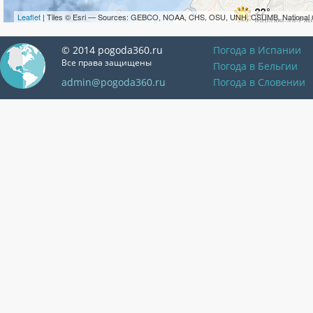
Leaflet
| Tiles © Esri — Sources: GEBCO, NOAA, CHS, OSU, UNH, CSUMB, National 
© 2014 pogoda360.ru
Погода в Испании
Все права защищены
Погода в Бельгии
admin@pogoda360.ru
Погода в Словении