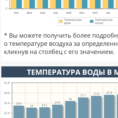
0
янв
фев
мар
апр
май
июн
июл
авг
Температура
Температура
днем
ночью
* Вы можете получить более подро
о температуре воздуха за определен
кликнув на столбец с его значением.
ТЕМПЕРАТУРА ВОДЫ В М
21.6
17.9
18.5
17.6
17.1
16
14.9
15.4
14.6
14.1
14
12.4