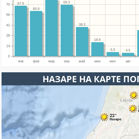
69.3
67.9
70
60.9
56
39.3
42
28
18.8
14
5.5
4.5
0
янв
фев
мар
апр
май
июн
июл
авг
НАЗАРЕ НА КАРТЕ П