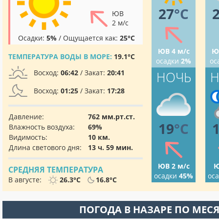
27
°C
ЮВ
2 м/с
Осадки:
5%
/ Ощущается как:
25°C
ЮВ 4 м/с
Ю
ТЕМПЕРАТУРА ВОДЫ В МОРЕ:
19.1°C
осадки
2%
ос
Восход:
06:42
/ Закат:
20:41
НОЧЬ
Н
Восход:
01:25
/ Закат:
17:28
Давление:
762 мм.рт.ст.
19
°C
Влажность воздуха:
69%
Видимость:
10 км.
Длина светового дня:
13 ч. 59 мин.
ЮВ 2 м/с
Ю
СРЕДНЯЯ ТЕМПЕРАТУРА
осадки
45%
ос
В августе:
26.3°C
16.8°C
ПОГОДА В НАЗАРЕ ПО МЕС