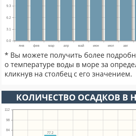
9.3
6.2
3.1
0.0
янв
фев
мар
апр
май
июн
июл
авг
* Вы можете получить более подро
о температуре воды в море за опред
кликнув на столбец с его значением.
КОЛИЧЕСТВО ОСАДКОВ В Н
112
98
84
77.2