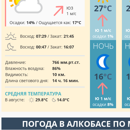
27
°C
ЮЗ
1 м/с
Осадки:
14%
/ Ощущается как:
17°C
Ю 1 м/с
Ю
Восход:
07:29
/ Закат:
21:45
осадки
1%
ос
НОЧЬ
Н
Восход:
00:47
/ Закат:
16:07
Давление:
766 мм.рт.ст.
Влажность воздуха:
86%
16
°C
Видимость:
10 км.
Длина светового дня:
14 ч. 16 мин.
СРЕДНЯЯ ТЕМПЕРАТУРА
Ю 1 м/с
Ю
В августе:
29.8°C
14.0°C
осадки
8%
ос
ПОГОДА В АЛКОБАСЕ ПО