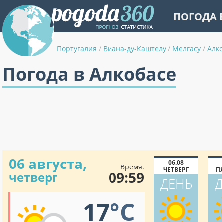
ПОГОДА 
Португалия
/
Виана-ду-Каштелу
/
Мелгасу
/
Алк
Погода в Алкобасе
06 августа,
06.08
Время:
ЧЕТВЕРГ
П
09:59
четверг
ДЕНЬ
17
°C