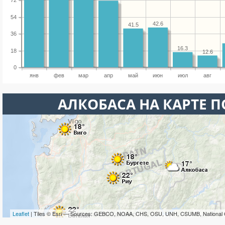
72
54
42.6
41.5
36
16.3
18
12.6
0
янв
фев
мар
апр
май
июн
июл
авг
АЛКОБАСА НА КАРТЕ 
Leaflet
| Tiles © Esri — Sources: GEBCO, NOAA, CHS, OSU, UNH, CSUMB, National 