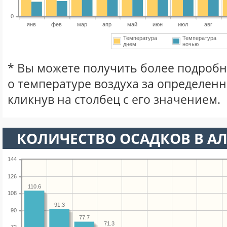
0
янв
фев
мар
апр
май
июн
июл
авг
Температура
Температура
днем
ночью
* Вы можете получить более подро
о температуре воздуха за определен
кликнув на столбец с его значением.
КОЛИЧЕСТВО ОСАДКОВ В АЛ
144
126
110.6
108
91.3
90
77.7
71.3