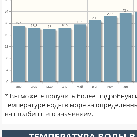
23.4
24
22.4
20.9
19.5
20
19.1
18.5
18.3
18
16
12
8
4
0
янв
фев
мар
апр
май
июн
июл
авг
* Вы можете получить более подробную
температуре воды в море за определенны
на столбец с его значением.
ТЕМПЕРАТУРА ВОДЫ В